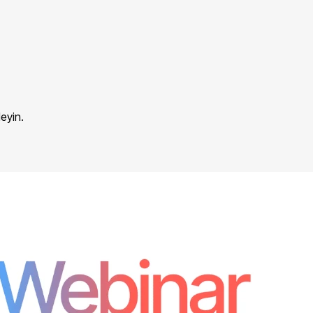
eyin.