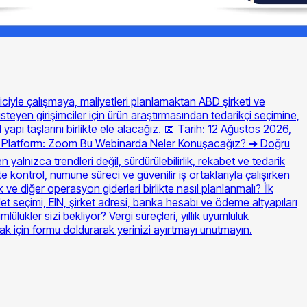
ticiyle çalışmaya, maliyetleri planlamaktan ABD şirketi ve
steyen girişimciler için ürün araştırmasından tedarikçi seçimine,
apı taşlarını birlikte ele alacağız. 📅 Tarih: 12 Ağustos 2026,
💻 Platform: Zoom Bu Webinarda Neler Konuşacağız? ➔ Doğru
yalnızca trendleri değil, sürdürülebilirlik, rekabet ve tedarik
ite kontrol, numune süreci ve güvenilir iş ortaklarıyla çalışırken
ve diğer operasyon giderleri birlikte nasıl planlanmalı? İlk
et seçimi, EIN, şirket adresi, banka hesabı ve ödeme altyapıları
ükler sizi bekliyor? Vergi süreçleri, yıllık uyumluluk
mak için formu doldurarak yerinizi ayırtmayı unutmayın.