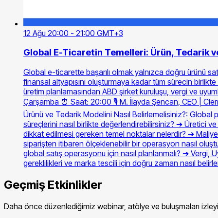
12 Ağu 20:00 - 21:00 GMT+3
Global E-Ticaretin Temelleri: Ürün, Tedarik v
Global e-ticarette başarılı olmak yalnızca doğru ürünü satm
finansal altyapısını oluşturmaya kadar tüm sürecin birlikt
üretim planlamasından ABD şirket kuruluşu, vergi ve uyumlu
Çarşamba ⏰ Saat: 20:00 🎙️ M. İlayda Şencan, CEO | Cl
Ürünü ve Tedarik Modelini Nasıl Belirlemelisiniz?: Global pa
süreçlerini nasıl birlikte değerlendirebilirsiniz? ➔ Üretici 
dikkat edilmesi gereken temel noktalar nelerdir? ➔ Maliyet 
siparişten itibaren ölçeklenebilir bir operasyon nasıl olu
global satış operasyonu için nasıl planlanmalı? ➔ Vergi, Uy
gereklilikleri ve marka tescili için doğru zaman nasıl bel
Geçmiş Etkinlikler
Daha önce düzenlediğimiz webinar, atölye ve buluşmaları izleyi