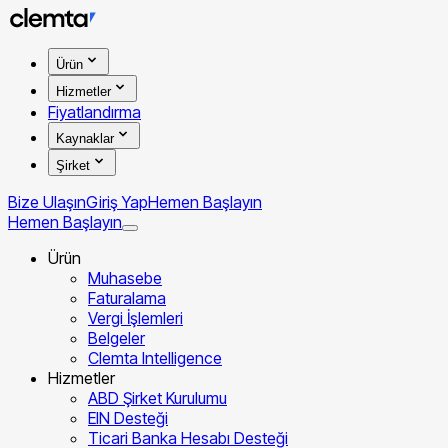
Ürün
Hizmetler
Fiyatlandırma
Kaynaklar
Şirket
Bize Ulaşın
Giriş Yap
Hemen Başlayın
Hemen Başlayın
Ürün
Muhasebe
Faturalama
Vergi İşlemleri
Belgeler
Clemta Intelligence
Hizmetler
ABD Şirket Kurulumu
EIN Desteği
Ticari Banka Hesabı Desteği