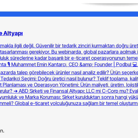
e Altyapı
akla ilgili değil. Güvenilir bir tedarik zinciri kurmaktan doğru üre
e tasarlanması gerekiyor. Bu webinarda, global pazarlara açılmak i
luk süreçlerine kadar başarılı bir e-ticaret operasyonunun temel y
emta 🎙️ Muhammet Emin Kantarcı, CEO &amp; Founder | Podbul 
zarda talep görebilecek ürünler nasıl analiz edilir? Ürün seçerken 
ve Tedarikçi Seçimi: Doğru üretici nasıl bulunur? Teklif toplama, kal
Planlaması ve Operasyon Yönetimi: Ürün maliyeti, üretim, lojistik 
şturulur? ➔ ABD Şirketi ve Finansal Altyapı: LLC mi C-Corp mu? Eyal
umluluk ve Marka Koruması: Şirket kurulduktan sonra hangi yükümlül
irlenmeli? Global e-ticaret yolculuğunuza sağlam bir temel oluştur
n.