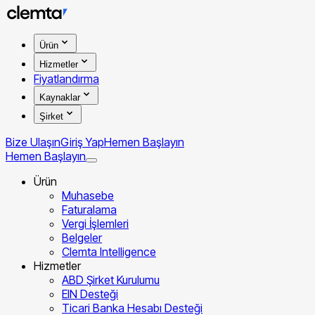
Ürün
Hizmetler
Fiyatlandırma
Kaynaklar
Şirket
Bize Ulaşın
Giriş Yap
Hemen Başlayın
Hemen Başlayın
Ürün
Muhasebe
Faturalama
Vergi İşlemleri
Belgeler
Clemta Intelligence
Hizmetler
ABD Şirket Kurulumu
EIN Desteği
Ticari Banka Hesabı Desteği