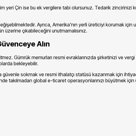
im yeri Çin ise bu ek vergilere tabi olursunuz. Tedarik zincirinizi
eğişebilmektedir. Ayrıca, Amerika'nın yerli üreticiyi korumak içi
ün üzerine çıkabileceğini unutmamalısınız.
 Güvenceye Alın
mez. Gümrük memurları resmi evraklarınızda şirketinizi ve vergi ki
larda bekleyebilir.
ına güvenle sokmak ve resmi ithalatçı statüsü kazanmak için ihtiy
inde takılmadan global e-ticaret operasyonlarınızı büyütmek için