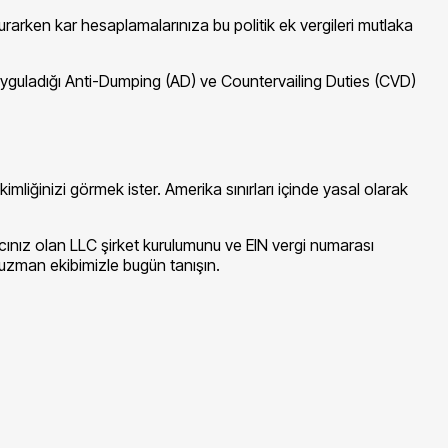
 kurarken kar hesaplamalarınıza bu politik ek vergileri mutlaka
n uyguladığı Anti-Dumping (AD) ve Countervailing Duties (CVD)
mliğinizi görmek ister. Amerika sınırları içinde yasal olarak
acınız olan LLC şirket kurulumunu ve EIN vergi numarası
 uzman ekibimizle bugün tanışın.