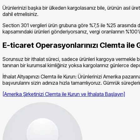
Ürünlerinizi başka bir ülkeden kargolasanız bile, ürünün asıl üret
dahil etmelisiniz.
Section 301 vergileri ürün grubuna göre %7,5 ile %25 arasında d
kapsamındaki ürünleri gönderiyorsanız, vergi oranlarının %100'
E-ticaret Operasyonlarınızı Clemta ile
Sorunsuz bir ithalat süreci, sadece ürünleri kargoya vermekle bit
tanınan bir kurumsal kimliğiniz yoksa kargolarınız günlerce depo
İthalat Altyapınızı Clemta ile Kurun: Ürünlerinizi Amerika pazar
başvurularını sizin adınıza hızla tamamlıyoruz. Gümrük süreçler
[Amerika Şirketinizi Clemta ile Kurun ve İthalata Başlayın]