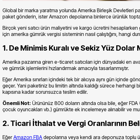
Global bir marka yaratma yolunda Amerika Birleşik Devletleri paz
paket gönderin, ister Amazon depolarına binlerce ürünlük toptan k
Birçok yeni satıcı ürün maliyetini ve kargo ücretini hesaplarken
için amerika gümrük vergisi sisteminin nasıl çalıştığını, hangi dur
1. De Minimis Kuralı ve Sekiz Yüz Dolar 
Amerika pazarına giren e-ticaret satıcıları için dünyadaki en ava
ve gümrük işlemlerini hızlandırmak amacıyla tasarlanmıştır.
Eğer Amerika sınırları içindeki tek bir alıcıya aynı gün içind
geçer. Yani paketiniz bu limitin altında kaldığı sürece herha
kapısına kadar sorunsuzca teslim edilir.
Önemli Not:
Ürününüz 800 doların altında olsa bile, eğer FDA (
çocuk oyuncakları vb.) gümrükte ek incelemeye alınabilir ve muaf
2. Ticari İthalat ve Vergi Oranlarının Be
Eğer
Amazon FBA
depolarına veya kendi ara deponuza toplu ür