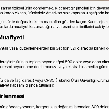
arına fiziksel ürün göndermek, e-ticaret girişimcileri için devasa
argo çıkarın, ürünleriniz Amerikan sınır kapısına ulaştığında katı
 gümrükte doğacak ekstra masrafları gözden kaçırır. Kar marjınızı
umlarda muafiyet kazanacağınızı ve resmi sınır limitlerini çok iyi b
Muafiyeti
ntajlı yasal düzenlemelerden biri Section 321 olarak da bilinen de
e gönderdiğiniz ürünün toplam beyan değeri 800 dolar veya daha a
ngi bir resmi beyanname doldurmanıza veya ekstra bir amerika gü
Gıda ve İlaç İdaresi) veya CPSC (Tüketici Ürün Güvenliği Kurumu) 
iyet kapsamı dışında tutulabilir.
lirlenmesi
ün gönderiyorsanız, kargonuzun değeri muhtemelen 800 dolar sın