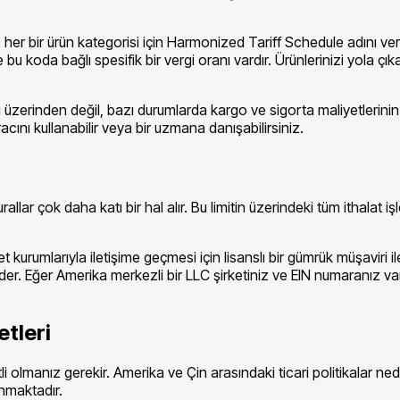
her bir ürün kategorisi için Harmonized Tariff Schedule adını verdi
u koda bağlı spesifik bir vergi oranı vardır. Ürünlerinizi yola 
zerinden değil, bazı durumlarda kargo ve sigorta maliyetlerinin
acını kullanabilir veya bir uzmana danışabilirsiniz.
ar çok daha katı bir hal alır. Bu limitin üzerindeki tüm ithalat iş
et kurumlarıyla iletişime geçmesi için lisanslı bir gümrük müşavir
eder. Eğer Amerika merkezli bir LLC şirketiniz ve EIN numaranız va
etleri
tli olmanız gerekir. Amerika ve Çin arasındaki ticari politikalar 
anmaktadır.