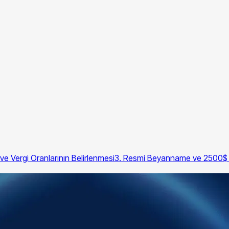
t ve Vergi Oranlarının Belirlenmesi
3. Resmi Beyanname ve 2500$ S