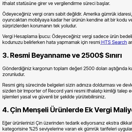
ithalat statüsüne girer ve vergilendirme süreci başlar.
Ödeyeceğiniz vergi oranı sabit değildir. Amerika gümrük idaresi, 
oyuncaktan mobilyaya kadar her ürünün kendine ait bir kodu ve b
sürprizlerden korumanın tek yoludur.
Vergi Hesaplama İpucu: Ödeyeceğiniz vergi sadece ürün bedeli ü
kodunuzu belirlerken hata yapmamak için resmi
HTS Search
ar
3. Resmi Beyanname ve 2500$ Sınırı
Gönderdiğiniz kargonun toplam değeri 2500 doları aştığında kurall
zorunludur.
Resmi giriş sürecinde belgeleri sizin adınıza doldurması ve devl
sizden bir Importer of Record yani resmi ithalatçı kimliği talep 
işlemleri yasal ve güvenli bir şekilde yürütebilirsiniz.
4. Çin Menşeli Ürünlerde Ek Vergi Maliy
Eğer ürünlerinizi Çin üzerinden tedarik ediyorsanız ekstra dikka
kategorisine %25 seviyelerine varan ek gümrük tarifeleri uygul