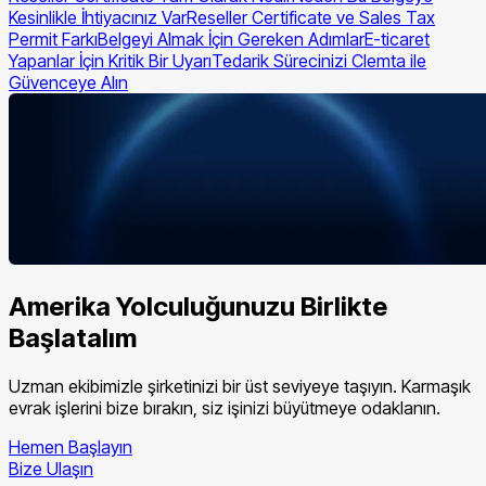
Kesinlikle İhtiyacınız Var
Reseller Certificate ve Sales Tax
Permit Farkı
Belgeyi Almak İçin Gereken Adımlar
E-ticaret
Yapanlar İçin Kritik Bir Uyarı
Tedarik Sürecinizi Clemta ile
Güvenceye Alın
Amerika Yolculuğunuzu Birlikte
Başlatalım
Uzman ekibimizle şirketinizi bir üst seviyeye taşıyın. Karmaşık
evrak işlerini bize bırakın, siz işinizi büyütmeye odaklanın.
Hemen Başlayın
Bize Ulaşın