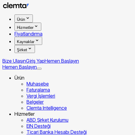
Ürün
Hizmetler
Fiyatlandırma
Kaynaklar
Şirket
Bize Ulaşın
Giriş Yap
Hemen Başlayın
Hemen Başlayın
Ürün
Muhasebe
Faturalama
Vergi İşlemleri
Belgeler
Clemta Intelligence
Hizmetler
ABD Şirket Kurulumu
EIN Desteği
Ticari Banka Hesabı Desteği