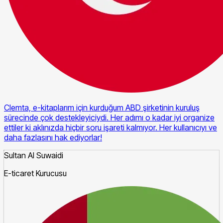
Clemta, e-kitaplarım için kurduğum ABD şirketinin kuruluş
sürecinde çok destekleyiciydi. Her adımı o kadar iyi organize
ettiler ki aklınızda hiçbir soru işareti kalmıyor. Her kullanıcıyı ve
daha fazlasını hak ediyorlar!
Sultan Al Suwaidi
E-ticaret Kurucusu