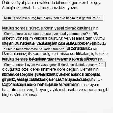
Ürün ve fiyat planları hakkında bilmeniz gereken her şey.
Aradığınız cevabı bulamazsanız bize yazın.
Kuruluş sonrası süreç tam olarak nedir ve benim için gerekli mi?
Kuruluş sonrası süreç, şirketin yasal olarak kurulmasının
ardından yapılan tüm düzenlemeleri kapsar. Bu aşama,
Clemta, kuruluş sonrası süreçte size nasıl yardımcı olur?
şirketin yönetişim yapısını oluşturur ve yasalara tam uyumu
sağlar. Bu nedenle, yeni kurulan tüm ABD şirketleri için bu
Clemta, kuruluş sonrası belgelerinizi eksiksiz ve zamanında
belgelerin eksiksiz olarak hazırlanması zorunludur.
tamamlamanız için size özel destek ve rehberlik sunar.
Sürecin tamamlanması ne kadar sürer?
Uzmanlarımız; ilk karar belgeleri, hisse sertifikaları, iç tüzükler
ve çeşitli anlaşmaların hazırlanmasında size yardımcı olur.
Kuruluş sonrası belgelerin tamamlanma süresi; şirketinizin
türüne (LLC veya C-Corp), iç yapının karmaşıklığına ve tabi
Clemta, sürekli uyum ve yasal gerekliliklerde de destek sunar mı?
olduğunuz özel gereksinimlere göre değişir. Clemta'nın
uzman desteğiyle süreç hızlanır ve her adımda rehberlik
Kesinlikle. Clemta, şirketinizin eyalet ve federal düzeyde
alırsınız. Genel olarak belgeler LLC'ler için 2-5 iş günü, C-
geçerli yasal gerekliliklere her zaman uyumlu kalmasını
Corp'lar için ise 2-3 hafta içinde tamamlanır.
sağlamak için sürekli destek sunar. Hizmetlerimiz; uyum
hatırlatmaları, vergi beyanı, aylık muhasebe ve raporlama gibi
birçok süreci kapsar.