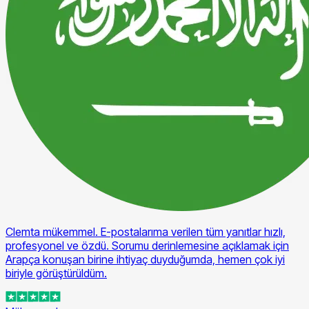
Clemta mükemmel. E-postalarıma verilen tüm yanıtlar hızlı,
profesyonel ve özdü. Sorumu derinlemesine açıklamak için
Arapça konuşan birine ihtiyaç duyduğumda, hemen çok iyi
biriyle görüştürüldüm.