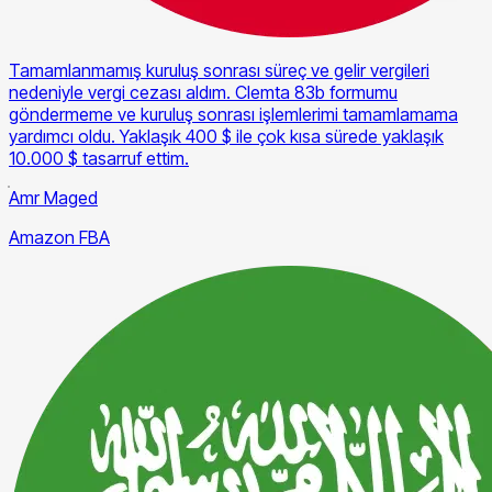
Tamamlanmamış kuruluş sonrası süreç ve gelir vergileri
nedeniyle vergi cezası aldım. Clemta 83b formumu
göndermeme ve kuruluş sonrası işlemlerimi tamamlamama
yardımcı oldu. Yaklaşık 400 $ ile çok kısa sürede yaklaşık
10.000 $ tasarruf ettim.
Amr Maged
Amazon FBA