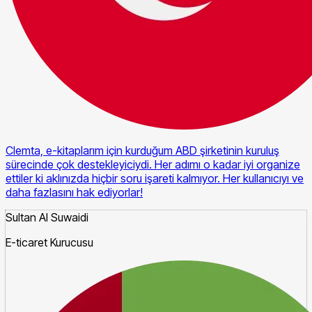
Clemta, e-kitaplarım için kurduğum ABD şirketinin kuruluş
sürecinde çok destekleyiciydi. Her adımı o kadar iyi organize
ettiler ki aklınızda hiçbir soru işareti kalmıyor. Her kullanıcıyı ve
daha fazlasını hak ediyorlar!
Sultan Al Suwaidi
E-ticaret Kurucusu