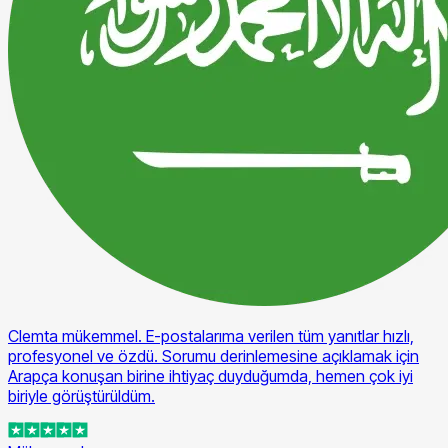
Clemta mükemmel. E-postalarıma verilen tüm yanıtlar hızlı,
profesyonel ve özdü. Sorumu derinlemesine açıklamak için
Arapça konuşan birine ihtiyaç duyduğumda, hemen çok iyi
biriyle görüştürüldüm.