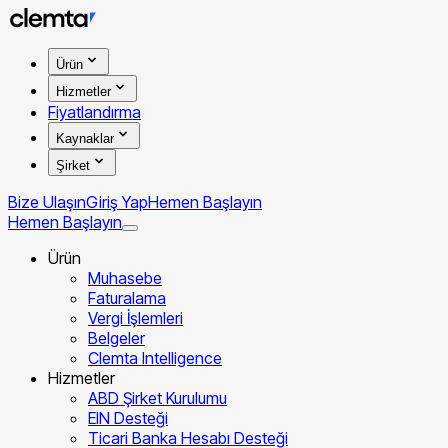
Ürün
Hizmetler
Fiyatlandırma
Kaynaklar
Şirket
Bize Ulaşın
Giriş Yap
Hemen Başlayın
Hemen Başlayın
Ürün
Muhasebe
Faturalama
Vergi İşlemleri
Belgeler
Clemta Intelligence
Hizmetler
ABD Şirket Kurulumu
EIN Desteği
Ticari Banka Hesabı Desteği