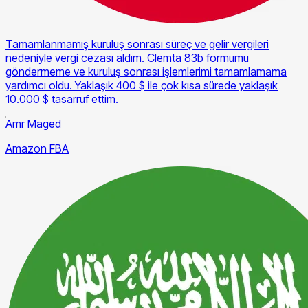
Tamamlanmamış kuruluş sonrası süreç ve gelir vergileri
nedeniyle vergi cezası aldım. Clemta 83b formumu
göndermeme ve kuruluş sonrası işlemlerimi tamamlamama
yardımcı oldu. Yaklaşık 400 $ ile çok kısa sürede yaklaşık
10.000 $ tasarruf ettim.
Amr Maged
Amazon FBA