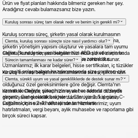
Ürün ve fiyat planları hakkında bilmeniz gereken her şey.
Aradığınız cevabı bulamazsanız bize yazın.
Kuruluş sonrası süreç tam olarak nedir ve benim için gerekli mi?
Kuruluş sonrası süreç, şirketin yasal olarak kurulmasının
ardından yapılan tüm düzenlemeleri kapsar. Bu aşama,
Clemta, kuruluş sonrası süreçte size nasıl yardımcı olur?
şirketin yönetişim yapısını oluşturur ve yasalara tam uyumu
sağlar. Bu nedenle, yeni kurulan tüm ABD şirketleri için bu
Clemta, kuruluş sonrası belgelerinizi eksiksiz ve zamanında
belgelerin eksiksiz olarak hazırlanması zorunludur.
tamamlamanız için size özel destek ve rehberlik sunar.
Sürecin tamamlanması ne kadar sürer?
Uzmanlarımız; ilk karar belgeleri, hisse sertifikaları, iç tüzükler
ve çeşitli anlaşmaların hazırlanmasında size yardımcı olur.
Kuruluş sonrası belgelerin tamamlanma süresi; şirketinizin
türüne (LLC veya C-Corp), iç yapının karmaşıklığına ve tabi
Clemta, sürekli uyum ve yasal gerekliliklerde de destek sunar mı?
olduğunuz özel gereksinimlere göre değişir. Clemta'nın
uzman desteğiyle süreç hızlanır ve her adımda rehberlik
Kesinlikle. Clemta, şirketinizin eyalet ve federal düzeyde
alırsınız. Genel olarak belgeler LLC'ler için 2-5 iş günü, C-
geçerli yasal gerekliliklere her zaman uyumlu kalmasını
Corp'lar için ise 2-3 hafta içinde tamamlanır.
sağlamak için sürekli destek sunar. Hizmetlerimiz; uyum
hatırlatmaları, vergi beyanı, aylık muhasebe ve raporlama gibi
birçok süreci kapsar.