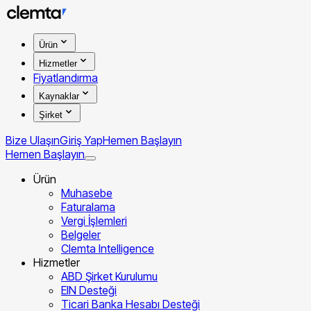
Ürün
Hizmetler
Fiyatlandırma
Kaynaklar
Şirket
Bize Ulaşın
Giriş Yap
Hemen Başlayın
Hemen Başlayın
Ürün
Muhasebe
Faturalama
Vergi İşlemleri
Belgeler
Clemta Intelligence
Hizmetler
ABD Şirket Kurulumu
EIN Desteği
Ticari Banka Hesabı Desteği